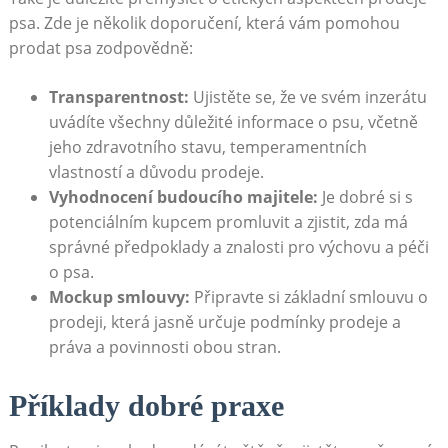
psa. Zde⁤ je několik doporučení,​ která vám pomohou
prodat psa⁤ zodpovědně:
Transparentnost:
Ujistěte se,‍ že ve⁣ svém inzerátu
uvádíte všechny důležité informace⁤ o psu, včetně
jeho zdravotního stavu,⁣ temperamentních⁣
vlastností a důvodu‍ prodeje.
Vyhodnocení budoucího majitele:
​Je dobré si s
potenciálním kupcem promluvit a zjistit, zda má
správné předpoklady a⁤ znalosti pro výchovu⁤ a péči
o psa.
Mockup smlouvy:
Připravte si základní smlouvu o
prodeji,‍ která jasně ‍určuje podmínky‌ prodeje a
práva ‍a povinnosti‌ obou‌ stran.
Příklady dobré ⁣praxe