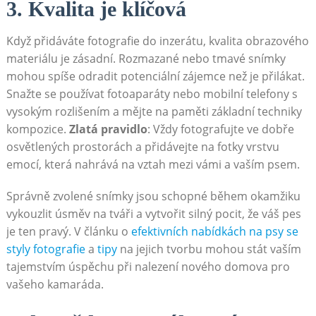
3. Kvalita je klíčová
Když přidáváte fotografie do inzerátu, kvalita‌ obrazového
materiálu je⁣ zásadní. Rozmazané nebo tmavé snímky
mohou spíše odradit potenciální zájemce než je přilákat.
Snažte se používat fotoaparáty‌ nebo mobilní telefony ⁢s
vysokým rozlišením ‍a ⁣mějte na paměti základní techniky
kompozice.
Zlatá pravidlo
: Vždy fotografujte ve dobře
osvětlených prostorách ‌a přidávejte na fotky vrstvu
emocí, která nahrává na‌ vztah mezi vámi a ⁣vaším psem.
Správně ⁣zvolené⁤ snímky jsou schopné během okamžiku
vykouzlit úsměv na tváři a ⁣vytvořit silný⁣ pocit, že ⁣váš pes
je ten pravý. V článku o
efektivních⁤ nabídkách na psy se
styly fotografie
a
tipy
⁣na jejich tvorbu mohou stát vaším
tajemstvím úspěchu při ​nalezení nového domova ⁤pro
vašeho ⁣kamaráda.