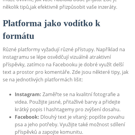
několik tipů,jak efektivně přizpůsobit vaše inzeráty.
Platforma jako vodítko k
formátu
Různé⁣ platformy vyžadují různé⁢ přístupy. Například na
instagramu se lépe osvědčují vizuálně ⁢atraktivní
příspěvky, zatímco ​na⁤ Facebooku je dobré využít ⁢delší
text a prostor pro komentáře. Zde jsou některé tipy,⁤ jak
se na jednotlivých ⁢platformách lišit:
Instagram:
Zaměřte se na⁣ kvalitní fotografie a
videa. Použijte jasné, přitažlivé barvy a přidejte
⁢krátký popis I ‌hashtagemy pro zvýšení dosahu.
Facebook:
Dlouhý text‍ je vítaný; popište povahu
psa a jeho potřeby. Využijte také ‍možnost sdílení
⁢příspěvků a zapojte komunitu.