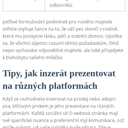
odborníků.
pečlivé formulování podmínek pro nového ​majitele
zvířete ‍zvyšuje​ šance na​ to, že váš pes skončí v rodině,
která mu poskytne lásku, péči⁢ a stabilní domov. Ujistěte
se, že všichni zájemci rozumí těmto požadavkům, čímž
nejen vychováte odpovědné majitele, ale také přispějete
k blahobytu vašeho miláčka.
Tipy, jak inzerát prezentovat
na různých platformách
Když ‌se ‍rozhodnete inzerovat na⁢ prodej nebo adopci
psa, klíčovým prvkem je ‌jeho prezentace na různých
platformách. Každá sociální⁢ síť či webová stránka mají
své specifické ⁣nuance​ a preferenční styl komunikace, což⁤
může ovlivnit, jak vaše nabídka bude ⁤přijata. Zde ‌je