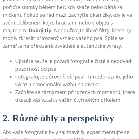
pořiďte snímky během her, kdy skáče nebo běhá za
míčkem. Pokud se​ rád mazlí,zachyťte ‌okamžiky,kdy ‌je ve
svém oblíbeném kóji s hračkami nebo⁤ v objetí s
majitelem.
Dobrý⁤ tip
: Nepoužívejte líbivé filtry, které by
mohly zkreslit přirozený vzhled vašeho‍ psa. Spíše se
zaměřte⁣ na⁣ přirozené osvětlení a autentické výrazy.
Ujistěte se, že je pozadí fotografie čisté a neodvádí
pozornost od psa.
Fotografujte z ‌úrovně očí psa – tím zdůrazníte ‍jeho
výraz a emocionální vazbu na diváka.
Začněte se záznamem přirozených momentů, které
ukazují váš vztah ‍s vaším‍ čtyřnohým přítelem.
2. Různé úhly a perspektivy
Aby⁢ vaše fotografie byly ‍zajímavější, experimentujte se