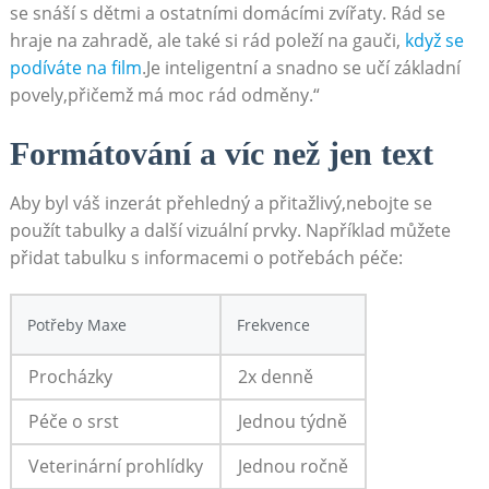
se​ snáší s dětmi a ostatními domácími​ zvířaty. Rád⁣ se
hraje na zahradě, ale také si rád poleží na gauči,
když se⁢
podíváte na ‍film
.Je inteligentní a snadno se učí základní
povely,přičemž má moc rád odměny.“
Formátování a víc ⁢než jen text
Aby byl váš inzerát přehledný⁤ a přitažlivý,nebojte ‌se
použít tabulky a další vizuální prvky. Například ‌můžete
přidat tabulku s‌ informacemi o potřebách ⁣péče:
Potřeby‍ Maxe
Frekvence
Procházky
2x denně
Péče ‌o srst
Jednou ⁤týdně
Veterinární prohlídky
Jednou ročně