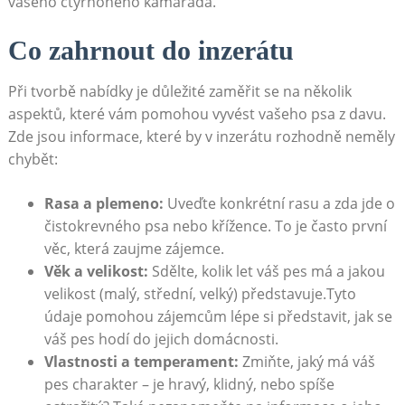
vašeho čtyřnohého kamaráda.
Co zahrnout do inzerátu
Při⁢ tvorbě ⁤nabídky je důležité zaměřit se na několik
aspektů, které vám pomohou vyvést vašeho psa z ⁤davu.
Zde‌ jsou informace, které by‍ v inzerátu rozhodně neměly
chybět:
Rasa a plemeno:
Uveďte konkrétní rasu a zda jde o
čistokrevného psa nebo křížence. To ​je často​ první
věc, která zaujme zájemce.
Věk a velikost:
Sdělte, kolik let⁢ váš pes má a⁣ jakou
velikost (malý, střední, velký) představuje.Tyto
údaje pomohou zájemcům lépe si představit, jak ‌se
váš pes hodí⁣ do jejich domácnosti.
Vlastnosti ⁢a⁣ temperament:
Zmiňte, jaký má váš
pes charakter – je hravý, klidný, nebo spíše