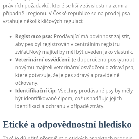
právních požadavků, které se liší v závislosti na zemi ⁢a
případně i regionu. V⁣ České republice se na prodej psa
vztahuje několik klíčových regulací:
Registrace psa:
Prodávající ‍má povinnost zajistit,
aby⁢ pes byl registrován ​v ⁣centrálním registru
zvířat.Nový majitel by měl být uveden jako vlastník.
Veterinární osvědčení:
Je doporučeno poskytnout
novýmu majiteli veterinární ⁢osvědčení o zdraví ‍psa,
které potvrzuje,⁣ že ‌je pes zdravý a pravidelně
očkovaný.
Identifikační čip:
Všechny prodávané ⁢psy by⁤ měly
být identifikované čipem, což usnadňuje⁢ jejich⁢
identifikaci a ochranu v případě ztráty.
Etické a odpovědnostní hledisko
Také⁤ je‌ důležité přemýšlet o etických aspektech prodeje