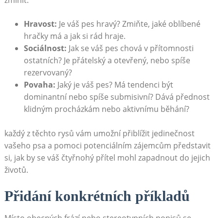
Hravost:
Je váš ⁣pes hravý? Zmiňte, jaké oblíbené
hračky má a jak si rád hraje.
Sociálnost:
Jak⁣ se váš pes chová ⁤v přítomnosti
ostatních? Je přátelský a otevřený, nebo spíše ​
rezervovaný?
Povaha:
Jaký je váš pes? Má ⁣tendenci‍ být
dominantní nebo spíše submisivní? Dává přednost
klidným procházkám nebo⁤ aktivnímu běhání?
každý z těchto rysů vám umožní přiblížit jedinečnost‌
vašeho psa‍ a pomoci potenciálním zájemcům představit
si, jak ⁤by se váš čtyřnohý přítel mohl zapadnout do jejich
životů.
Přidání konkrétních příkladů
Místo obecných ‌frází nebo stereotypních popisů se