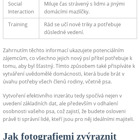
Social
Miluje ⁣čas strávený s‍ lidmi a jinými
Interaction
domácími mazlíčky.
Training
Rád se ‍učí nové triky a⁢ potřebuje
důsledné​ vedení.
Zahrnutím těchto informací ukazujete potenciálním​
zájemcům, co všechno jejich nový psí přítel potřebuje⁢ k
tomu,⁢ aby byl šťastný. Tímto způsobem také přispíváte k
vytváření uvědomělé domácnosti, která bude brát v
úvahu potřeby všech členů rodiny, včetně psa.
Vytvoření⁤ efektivního inzerátu ‍tedy spočívá nejen v
uvedení základních⁤ dat, ale ⁢především v odhalení
osobnosti vašeho psa, což zajistí, že budete osloveni
právě ti správní lidé, kteří jsou ⁣pro něj ideálními ​majiteli.
Jak fotografiemi zvýraznit