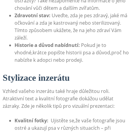
ostražitý? Také nezapomeňte na informace o jeho
‌chování vůči dětem‍ a dalším zvířatům.
Zdravotní stav:
Uveďte, zda je pes zdravý,‌ jaké má
očkování a​ zda je kastrovaný‍ nebo⁢ sterilizovaný.
Tímto způsobem ukážete, že na jeho zdraví Vám
‍záleží.
Historie ⁢a důvod nabídnutí:
⁢Pokud je​ to
vhodné,krátce popište historii psa ‍a důvod,proč ho
nabízíte k adopci nebo‌ prodeji.
Stylizace inzerátu
Vzhled vašeho inzerátu také hraje důležitou⁣ roli.
Atraktivní text a ‍kvalitní fotografie dokážou udělat‍
zázraky. Zde je několik tipů pro⁢ vizuální⁤ prezentaci:
Kvalitní fotky:
⁢ Ujistěte se,že vaše fotografie jsou
ostré a ukazují psa v různých situacích – při