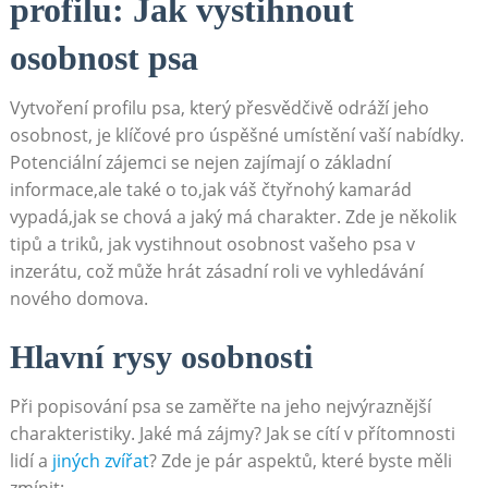
profilu: Jak vystihnout
osobnost psa
Vytvoření profilu psa, který přesvědčivě odráží jeho
osobnost, ‍je klíčové pro úspěšné umístění vaší nabídky.
Potenciální zájemci se nejen zajímají o základní
informace,ale také ‌o to,jak váš čtyřnohý kamarád
vypadá,jak se chová⁤ a jaký má charakter. Zde je několik
tipů a triků, jak ‍vystihnout​ osobnost vašeho psa v
inzerátu, což může hrát zásadní roli ve vyhledávání
nového domova.
Hlavní rysy osobnosti
Při popisování psa se⁤ zaměřte na jeho ⁢nejvýraznější
charakteristiky. Jaké ​má zájmy?⁤ Jak se cítí v přítomnosti
‍lidí​ a
jiných zvířat
? Zde je pár⁣ aspektů, které byste měli
zmínit: