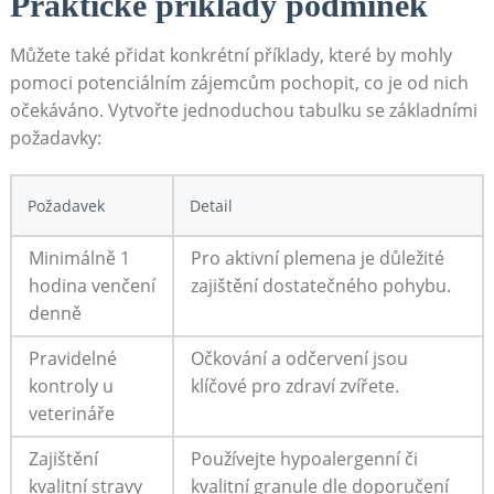
Praktické příklady podmínek
Můžete⁤ také⁢ přidat konkrétní příklady,​ které by mohly
pomoci potenciálním zájemcům pochopit, co je od nich
očekáváno. Vytvořte jednoduchou tabulku se základními
požadavky:
Požadavek
Detail
Minimálně 1
Pro aktivní plemena je důležité
hodina venčení
‌zajištění‍ dostatečného pohybu.
denně
Pravidelné
Očkování a odčervení jsou
kontroly u
klíčové pro zdraví zvířete.
⁤veterináře
Zajištění
Používejte hypoalergenní či
kvalitní ⁢stravy
kvalitní ​granule dle ‌doporučení