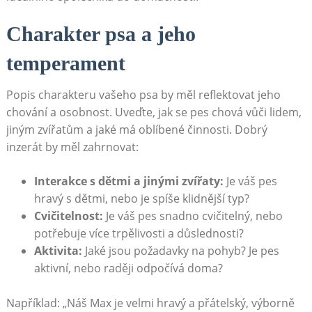
Charakter psa a jeho
temperament
Popis charakteru vašeho psa by měl reflektovat jeho
chování a osobnost. Uveďte, jak se pes chová vůči lidem,
jiným ⁢zvířatům a jaké má oblíbené činnosti. Dobrý
inzerát by měl zahrnovat:
Interakce s dětmi a⁣ jinými zvířaty:
Je váš pes
⁣hravý s dětmi, nebo je spíše klidnější typ?
Cvičitelnost:
Je⁢ váš pes ⁣snadno cvičitelný, nebo
potřebuje více trpělivosti a ​důslednosti?
Aktivita:
Jaké jsou ‌požadavky na pohyb? Je pes
aktivní,‍ nebo‍ raději odpočívá doma?
Například: „Náš Max je velmi hravý a přátelský, výborně