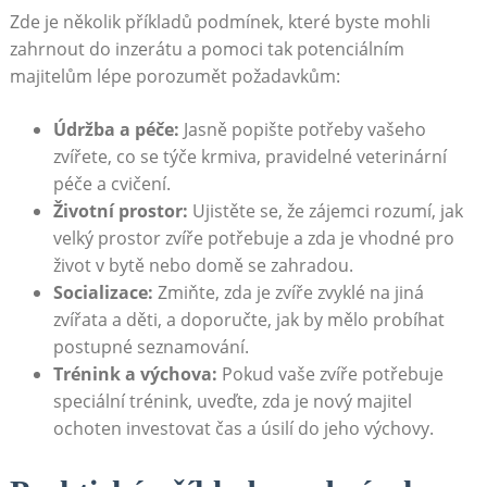
Zde je několik příkladů podmínek,‌ které byste mohli
zahrnout do⁤ inzerátu a ⁣pomoci tak potenciálním​
majitelům lépe porozumět požadavkům:
Údržba a péče:
Jasně popište potřeby vašeho
zvířete, co se týče krmiva, pravidelné veterinární
péče⁣ a cvičení.
Životní⁣ prostor:
Ujistěte se, že zájemci rozumí, jak
velký prostor ⁢zvíře potřebuje ⁤a⁣ zda je vhodné pro
život v​ bytě nebo domě se zahradou.
Socializace:
Zmiňte,⁤ zda je zvíře zvyklé na jiná
zvířata a děti, a doporučte, jak by​ mělo ‌probíhat
postupné seznamování.
Trénink ‌a výchova:
Pokud‍ vaše zvíře potřebuje
speciální trénink, uveďte, zda ⁣je nový majitel
ochoten investovat čas‌ a úsilí do jeho výchovy.