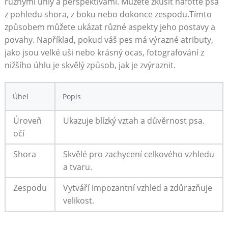
různými úhly a perspektivami. Můžete​ zkusit nafoťte psa
z⁢ pohledu shora, z boku ⁢nebo dokonce⁤ zespodu.Tímto
způsobem můžete ukázat ⁣různé aspekty jeho postavy a
povahy. Například, pokud váš pes má výrazné atributy,
jako jsou velké uši nebo krásný ⁢ocas, fotografování z
nižšího úhlu⁣ je ​skvělý způsob, jak je zvýraznit.
Úhel
Popis
Úroveň
Ukazuje blízký vztah a důvěrnost psa.
očí
Shora
Skvělé pro zachycení celkového vzhledu
a tvaru.
Zespodu
Vytváří impozantní vzhled a‍ zdůrazňuje
velikost.