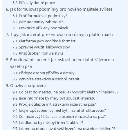
Příklady dobré ⁣praxe
Jak formulovat podmínky pro nového ⁢majitele⁤ zvířete
Proč formulovat ‌podmínky?
Jaké podmínky zahrnout?
Praktické příklady podmínek
Tipy, jak inzerát prezentovat na různých platformách
Platforma jako vodítko k formátu
Správné využití klíčových⁢ slov
Přizpůsobení tonu a stylu
Emotionální spojení: Jak oslovit potenciální zájemce​ o
vašeho psa
Přidejte osobní příběhy a​ detaily
vytvořte atraktivní a osobní inzerát
Otázky a odpovědi
Co psát do inzerátu na psa: ‍Jak vytvořit efektivní nabídku?
Jaké informace​ by měly být součástí inzerátu?
Proč je důležité mít atraktivní inzerát na psa?
Jakým⁣ způsobem by měl ​být⁣ inzerát strukturován?
Co může zvýšit šance na úspěch v inzerátu na⁤ psa?
Jak dlouho by měl být inzerát aktivní?
Jak mohu propagovat svůj inzerát na psa ​více efektivně?