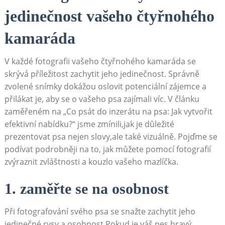
jedinečnost vašeho‍ čtyřnohého
kamaráda
V každé fotografii vašeho čtyřnohého kamaráda se
skrývá příležitost zachytit jeho jedinečnost. Správně‌
zvolené snímky dokážou oslovit potenciální⁤ zájemce a
přilákat je, aby se ⁢o vašeho psa zajímali víc. V⁣ článku⁣
zaměřeném na ⁣„Co psát do inzerátu na psa: Jak vytvořit
efektivní nabídku?“ jsme zmínili,jak ⁢je důležité
prezentovat psa nejen slovy,ale také ⁣vizuálně. Pojďme se
podívat podrobněji na⁣ to, jak můžete pomocí⁣ fotografií
‍zvýraznit zvláštnosti a kouzlo vašeho⁣ mazlíčka.
1. zaměřte se na ‍osobnost
Při fotografování svého psa se snažte zachytit jeho
jedinečné rysy a osobnost.Pokud ⁢je váš pes hravý,