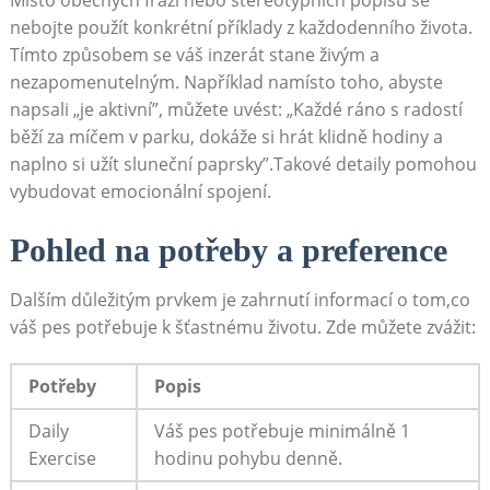
⁤nebojte použít ⁤konkrétní příklady z každodenního života.
⁣Tímto způsobem se váš‍ inzerát stane živým a
nezapomenutelným. Například namísto ‌toho, abyste
napsali „je aktivní”, můžete uvést: „Každé ráno s radostí
běží za míčem v parku, dokáže si hrát klidně hodiny a
naplno si užít sluneční paprsky”.Takové detaily⁣ pomohou
vybudovat emocionální spojení.
Pohled na potřeby ‌a preference
Dalším důležitým prvkem je zahrnutí informací o ‌tom,co​
váš pes potřebuje k šťastnému životu. Zde můžete⁣ zvážit:
Potřeby
Popis
Daily​
Váš pes potřebuje minimálně 1⁤
Exercise
hodinu pohybu ‍denně.