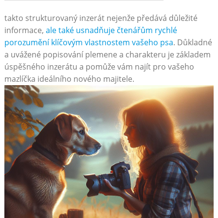
takto strukturovaný inzerát nejenže předává důležité
informace,
ale také usnadňuje ⁣čtenářům ‌rychlé
porozumění klíčovým vlastnostem vašeho psa
. ⁢Důkladné
a uvážené popisování plemene a charakteru je základem
úspěšného inzerátu a pomůže vám najít pro vašeho‌
mazlíčka ideálního nového majitele.