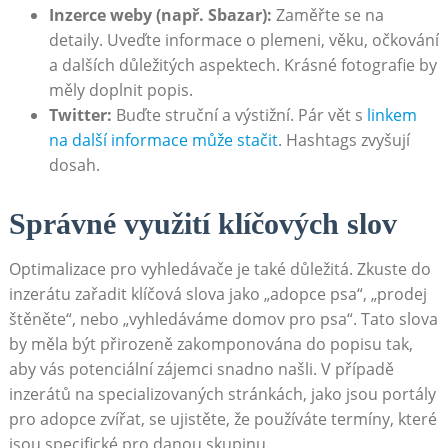
Inzerce weby (např. Sbazar):
Zaměřte se na
detaily. Uveďte ‌informace o​ plemeni, věku, očkování
a dalších důležitých aspektech. Krásné fotografie by
měly doplnit popis.
Twitter:
Buďte struční a výstižní. Pár vět s
linkem
‌na ⁢další informace může stačit
. Hashtags zvyšují
dosah.
Správné využití klíčových⁢ slov
Optimalizace pro vyhledávače je také důležitá. Zkuste do⁤
inzerátu zařadit klíčová slova jako „adopce ‍psa“, „prodej
štěněte“, nebo „vyhledáváme domov ​pro ⁣psa“. Tato slova
by ⁢měla‍ být přirozeně ⁢zakomponována ⁢do popisu tak,⁤
aby vás potenciální⁣ zájemci snadno našli. V případě
inzerátů na specializovaných stránkách, jako jsou ⁢portály
pro​ adopce zvířat, se ujistěte, že používáte termíny, které
jsou specifické pro danou skupinu.