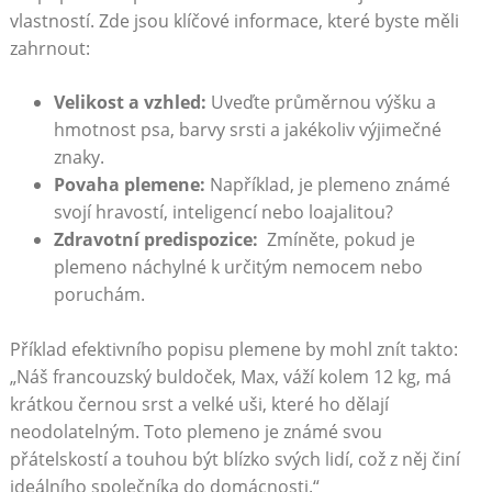
vlastností. Zde jsou klíčové informace, ‍které byste měli
zahrnout:
Velikost‍ a vzhled:
⁣Uveďte průměrnou výšku a
hmotnost psa, barvy srsti a jakékoliv ⁢výjimečné
znaky.
Povaha plemene:
‌Například, je plemeno známé
svojí​ hravostí, inteligencí nebo loajalitou?
Zdravotní predispozice:
⁤ Zmíněte, pokud je
plemeno náchylné⁢ k určitým nemocem nebo
poruchám.
Příklad efektivního popisu⁣ plemene by mohl znít takto:
„Náš⁢ francouzský buldoček, Max, ‌váží kolem 12​ kg, má⁣
krátkou černou srst a ‌velké uši, které ho dělají
neodolatelným. Toto plemeno je známé svou
přátelskostí a touhou být blízko svých lidí, což z něj ⁣činí
ideálního společníka do domácnosti.“