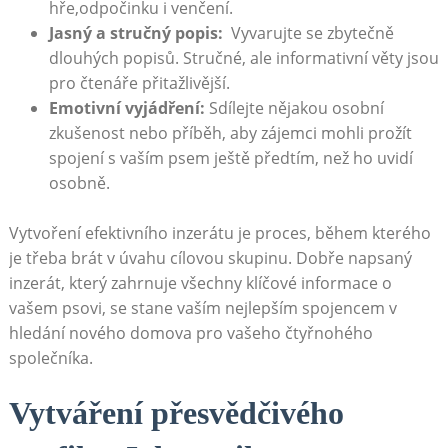
hře,odpočinku ⁣i⁣ venčení.
Jasný a ‍stručný popis:
‍ Vyvarujte se zbytečně
dlouhých⁣ popisů. ⁢Stručné, ale informativní věty jsou
pro čtenáře ⁣přitažlivější.
Emotivní vyjádření:
Sdílejte nějakou osobní
zkušenost nebo příběh, aby zájemci mohli prožít
spojení s vaším psem ještě předtím, než ho ‍uvidí
osobně.
Vytvoření efektivního inzerátu je proces, během kterého​
je třeba brát v úvahu cílovou skupinu. Dobře ⁤napsaný
inzerát, který zahrnuje všechny klíčové informace⁢ o
vašem psovi,⁢ se stane vaším ‍nejlepším spojencem v
hledání nového domova pro vašeho čtyřnohého
společníka.
Vytváření přesvědčivého⁤