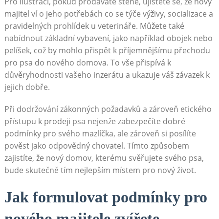
Pro ilustraci, pokud prodáváte štěně, ujistěte se, že nový
majitel ví o jeho‌ potřebách co se týče výživy, socializace a
pravidelných prohlídek u veterináře. Můžete také
⁢nabídnout základní vybavení, jako například obojek nebo
pelíšek, což by mohlo přispět k příjemnějšímu přechodu
pro ‍psa do nového ⁤domova. To vše přispívá k
důvěryhodnosti vašeho inzerátu⁣ a ukazuje váš závazek k
jejich‌ dobře.
Při dodržování zákonných požadavků a zároveň etického
přístupu k prodeji psa nejenže zabezpečíte dobré
podmínky pro svého mazlíčka, ale zároveň si‌ posílíte
pověst⁤ jako odpovědný chovatel. Tímto způsobem
zajistíte,​ že nový domov, kterému ⁤svěřujete svého psa,⁢
bude skutečně tím ​nejlepším místem pro nový život.
Jak formulovat podmínky pro
nového ⁢majitele⁤ zvířete